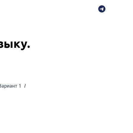
зыку.
Вариант 1
/