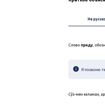
На русск
Слово
приду
, обоз
Я позвоню те
Сўз-мен келаман, ҳ