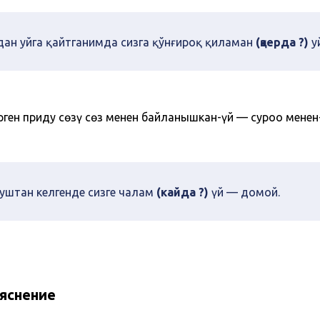
дан уйга қайтганимда сизга қўнғироқ қиламан
(қаерда ?)
у
ген приду сөзү сөз менен байланышкан-үй — суроо менен
уштан келгенде сизге чалам
(кайда ?)
үй — домой.
яснение