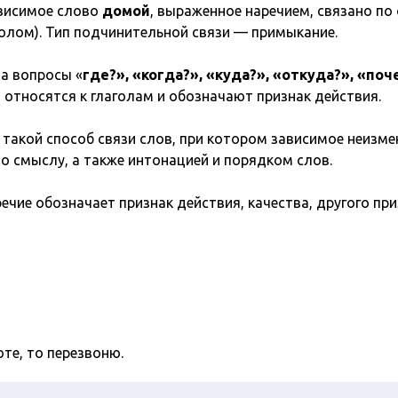
ависимое слово
домой
, выраженное наречием, связано по
голом). Тип подчинительной связи — примыкание.
а вопросы «
где?», «когда?», «куда?», «откуда?», «поч
 относятся к глаголам и обозначают признак действия.
такой способ связи слов, при котором зависимое неизм
по смыслу, а также интонацией и порядком слов.
ечие обозначает признак действия, качества, другого при
оте, то перезвоню.