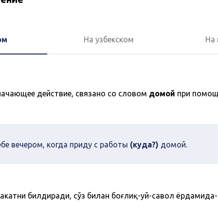
ом
На узбекском
На 
начающее действие, связано со словом
домой
при помощ
бе вечером, когда приду с работы
(куда?)
домой.
аракатни билдиради, сўз билан боғлиқ-уй-савол ёрдамида