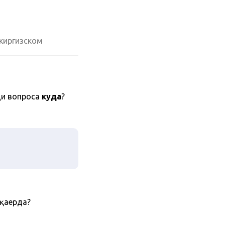
киргизском
и вопроса
куда
?
-қаерда?