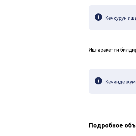
Кечқурун иш
Иш-аракетти билдир
Кечинде жум
Подробное объ