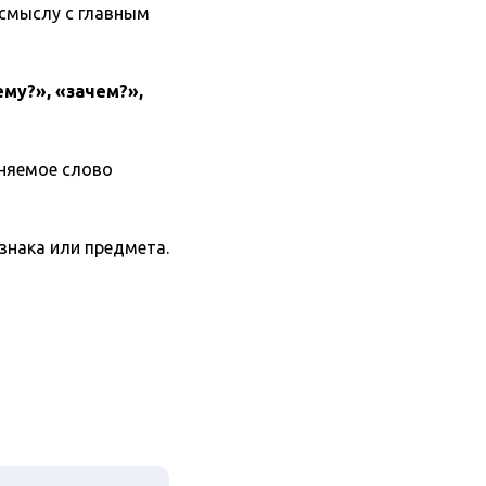
 смыслу с главным
ему?», «зачем?»,
еняемое слово
знака или предмета.