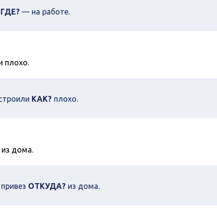
у
ГДЕ?
— на работе.
 плохо.
остроили
КАК?
плохо.
 из дома.
 привез
ОТКУДА?
из дома.