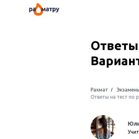
Ответы 
Вариант
Рахмат
Экзамен
/
Ответы на тест по р
Юли
Учит