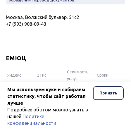
обращений, перевод документов.
Москва, Волжский бульвар, 51с2
+7 (993) 908-09-43
ЕМЮЦ
Стоимость
Яндекс
2 Гис
Сроки
услуг
от 5 999
индивид
Мы используем куки и собираем
5 ☆
— ☆
Принять
₽
уально
статистику, чтобы сайт работал
лучше
Подробнее об этом можно узнать в
Бесплатная консультация
нашей
Политике
Правовой анализ документов
конфиденциальности
Помощь иностранному гражданину в сборе и подготовке