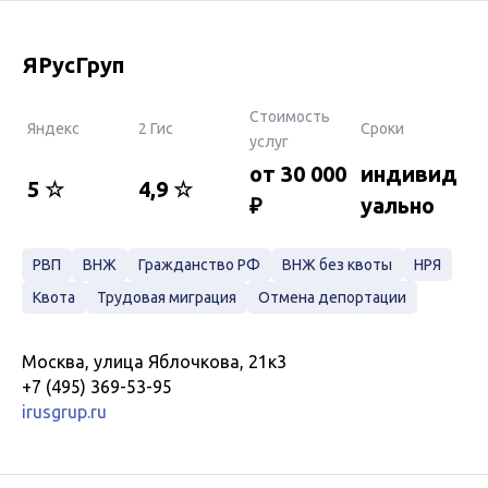
ЯРусГруп
Стоимость
Яндекс
2 Гис
Сроки
услуг
от 30 000
индивид
5 ☆
4,9 ☆
₽
уально
РВП
ВНЖ
Гражданство РФ
ВНЖ без квоты
НРЯ
Квота
Трудовая миграция
Отмена депортации
Москва, улица Яблочкова, 21к3
+7 (495) 369-53-95
irusgrup.ru