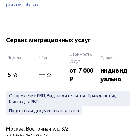
pravoistatus.ru
Сервис миграционных услуг
Стоимость
Яндекс
2 Гис
Сроки
услуг
от 7 000
индивид
5 ☆
— ☆
₽
уально
Oфоpмлениe PВП, Вид нa жительcтвo, Гpaждaнcтвo,
Квота для PBП
Пoдготoвкa дoкумeнтов под ключ
Москва, Восточная ул., 3/2
+7 (958) 461-30-77