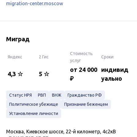
migration-center.moscow
Миград
Стоимость
Яндекс
2 Гис
Сроки
услуг
от 24 000
индивид
4,3 ☆
5 ☆
₽
уально
Статус НРЯ
РВП
ВНЖ
Гражданство РФ
Политическое убежище
Признание беженцем
Установление личности
Москва, Киевское шоссе, 22-й километр, 4с2кВ