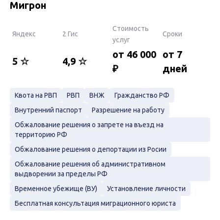
Мигрон
Стоимость
Яндекс
2 Гис
Сроки
услуг
от 46 000
от 7
5 ☆
4,9 ☆
₽
дней
Квота на РВП
РВП
ВНЖ
Гражданство РФ
Внутренний паспорт
Разрешение на работу
Обжалование решения о запрете на въезд на
территорию РФ
Обжалование решения о депортации из Росии
Обжалование решения об административном
выдворении за пределы РФ
Временное убежище (ВУ)
Установление личности
Бесплатная консультация миграционного юриста